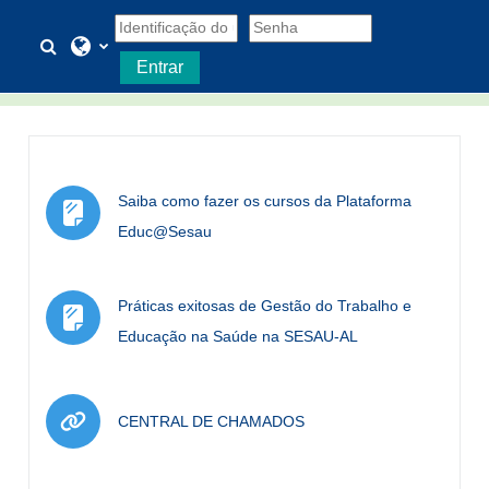
Ir para o conteúdo principal
Alternar entrada de pesquisa
×
Atenção! Manter as suas INFORMAÇÕES
Entrar
ATUALIZADAS é essencial
Saiba como fazer os cursos da Plataforma
Página
Educ@Sesau
Práticas exitosas de Gestão do Trabalho e
Página
Educação na Saúde na SESAU-AL
URL
CENTRAL DE CHAMADOS